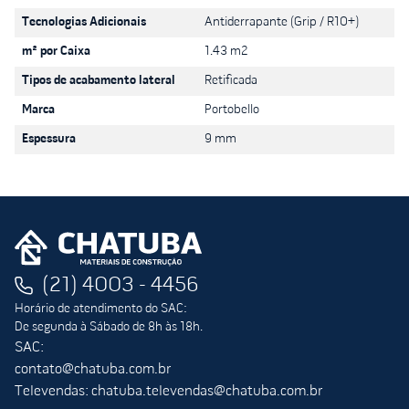
Tecnologias Adicionais
Antiderrapante (Grip / R10+)
m² por Caixa
1.43 m2
Tipos de acabamento lateral
Retificada
Marca
Portobello
Espessura
9 mm
(21) 4003 - 4456
Horário de atendimento do SAC:
De segunda à Sábado de 8h às 18h.
SAC:
contato@chatuba.com.br
Televendas: chatuba.televendas@chatuba.com.br