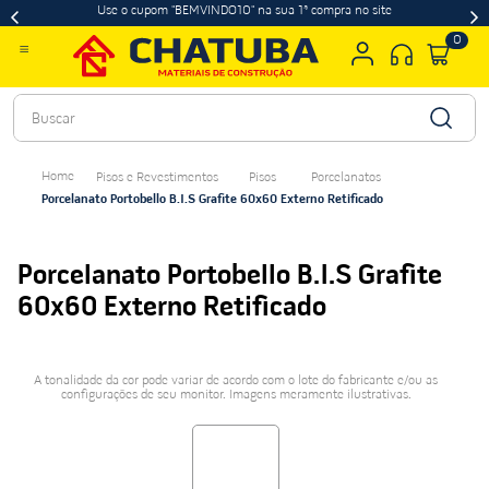
Use o cupom "BEMVINDO10" na sua 1ª compra no site
0
Buscar
Pisos e Revestimentos
Pisos
Porcelanatos
Porcelanato Portobello B.I.S Grafite 60x60 Externo Retificado
Porcelanato Portobello B.I.S Grafite
60x60 Externo Retificado
A tonalidade da cor pode variar de acordo com o lote do fabricante e/ou as
configurações de seu monitor. Imagens meramente ilustrativas.