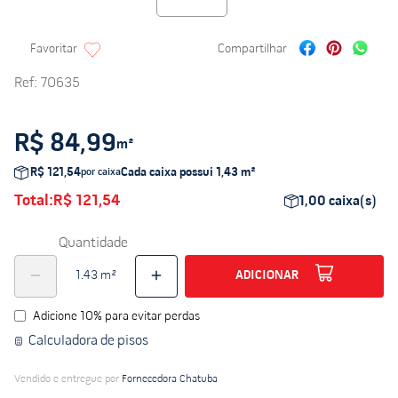
Ref
:
70635
R$ 84,99
m²
R$ 121,54
Cada caixa possui
1,43
m²
por caixa
Total:
R$ 121,54
1,00
caixa(s)
Quantidade
ADICIONAR
Adicione 10% para evitar perdas
Calculadora de pisos
Vendido e entregue por
Fornecedora Chatuba