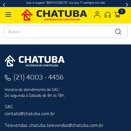
Use o cupom "BEMVINDO10" na sua 1ª compra no site
0
Buscar
(21) 4003 - 4456
Horário de atendimento do SAC:
De segunda à Sábado de 8h às 18h.
SAC:
contato@chatuba.com.br
Televendas: chatuba.televendas@chatuba.com.br