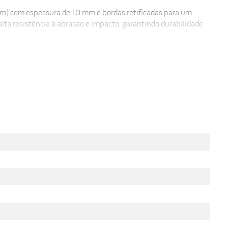
cm) com espessura de 10 mm e bordas retificadas para um
lta resistência à abrasão e impacto, garantindo durabilidade
e oferecer resistência ao desgaste diário. Sua superfície
do tempo.
amassa adequada para porcelanatos retificados. A
ento fosco. Seguindo essas orientações, o revestimento