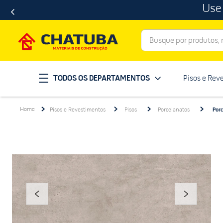
Use
Busque por produtos, ma
Termos mais buscados
TODOS OS DEPARTAMENTOS
Pisos e Rev
porcelanato
1
º
telha
2
º
Pisos e Revestimentos
Pisos
Porcelanatos
Por
revestimento
3
º
porta
4
º
tinta
5
º
massa corrida
6
º
chuveiro
7
º
vaso sanitário
8
º
telhas
9
º