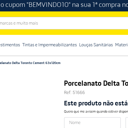
 o cupom "BEMVINDO10" na sua 1ª compra no
rcas e muito mais
estimentos
Tintas e Impermeabilizantes
Louças Sanitárias
Materi
celanato Delta Toronto Cement 63x120cm
Porcelanato Delta 
Ref
:
51666
Este produto não est
Quero que me avisem quando estiver dispon