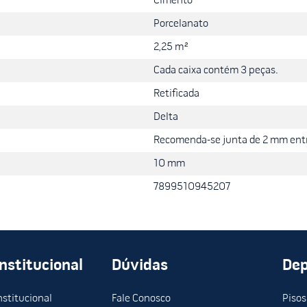
Cimento
Porcelanato
2,25 m²
Cada caixa contém 3 peças.
Retificada
Delta
Recomenda-se junta de 2 mm entr
10 mm
7899510945207
Institucional
Dúvidas
De
nstitucional
Fale Conosco
Pisos