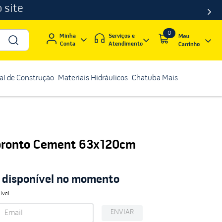
 site
0
Serviços e
Minha
Atendimento
Conta
al de Construção
Materiais Hidráulicos
Chatuba Mais
Toronto Cement 63x120cm
á disponível no momento
ível
ENVIAR