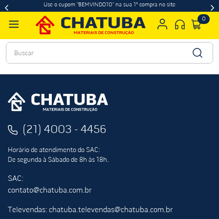
Use o cupom "BEMVINDO10" na sua 1ª compra no site
0
Buscar
(21) 4003 - 4456
Horário de atendimento do SAC:
De segunda à Sábado de 8h às 18h.
SAC:
contato@chatuba.com.br
Televendas: chatuba.televendas@chatuba.com.br