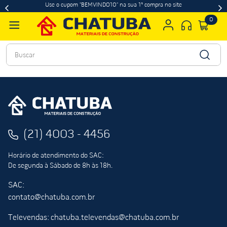
Use o cupom "BEMVINDO10" na sua 1ª compra no site
0
Buscar
(21) 4003 - 4456
Horário de atendimento do SAC:
De segunda à Sábado de 8h às 18h.
SAC:
contato@chatuba.com.br
Televendas: chatuba.televendas@chatuba.com.br