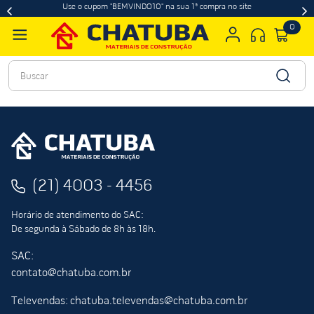
Use o cupom "BEMVINDO10" na sua 1ª compra no site
0
Buscar
(21) 4003 - 4456
Horário de atendimento do SAC:
De segunda à Sábado de 8h às 18h.
SAC:
contato@chatuba.com.br
Televendas: chatuba.televendas@chatuba.com.br