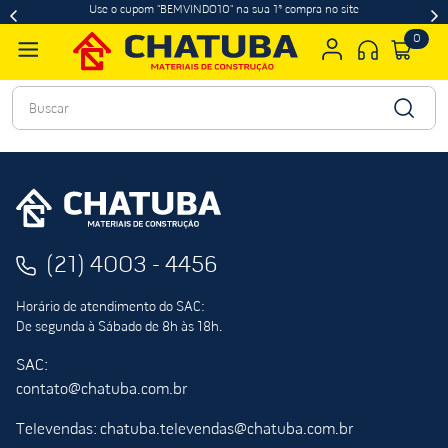
Use o cupom "BEMVINDO10" na sua 1ª compra no site
0
Buscar
(21) 4003 - 4456
Horário de atendimento do SAC:
De segunda à Sábado de 8h às 18h.
SAC:
contato@chatuba.com.br
Televendas: chatuba.televendas@chatuba.com.br