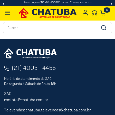
Use o cupom "BEMVINDO10" na sua 1ª compra no site
0
Buscar
(21) 4003 - 4456
Horário de atendimento do SAC:
De segunda à Sábado de 8h às 18h.
SAC:
contato@chatuba.com.br
Televendas: chatuba.televendas@chatuba.com.br