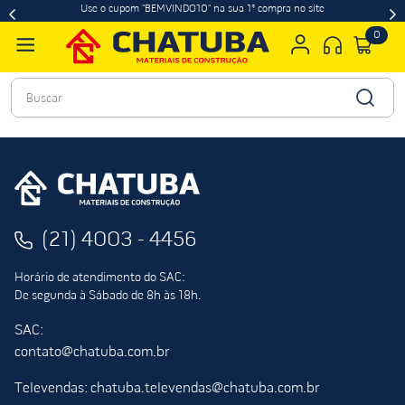
Use o cupom "BEMVINDO10" na sua 1ª compra no site
0
Buscar
(21) 4003 - 4456
Horário de atendimento do SAC:
De segunda à Sábado de 8h às 18h.
SAC:
contato@chatuba.com.br
Televendas: chatuba.televendas@chatuba.com.br