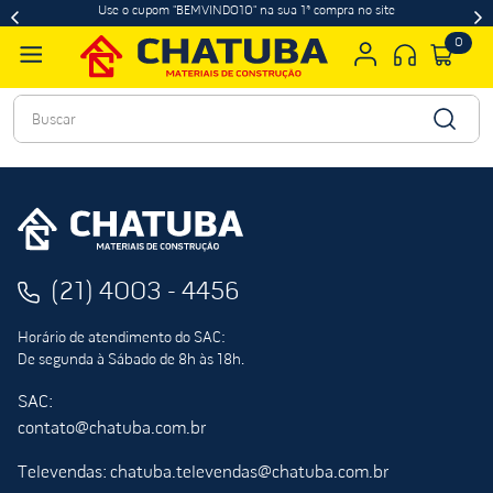
Use o cupom "BEMVINDO10" na sua 1ª compra no site
0
Buscar
(21) 4003 - 4456
Horário de atendimento do SAC:
De segunda à Sábado de 8h às 18h.
SAC:
contato@chatuba.com.br
Televendas: chatuba.televendas@chatuba.com.br