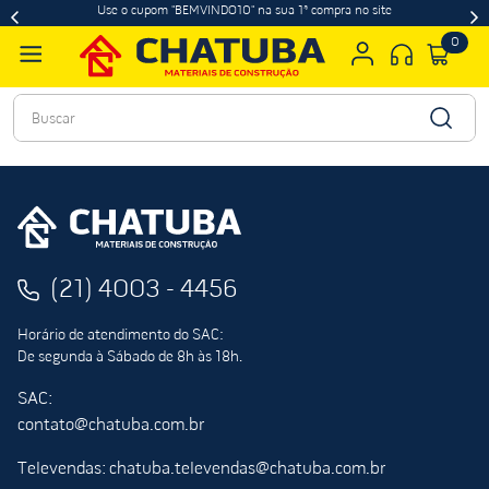
Use o cupom "BEMVINDO10" na sua 1ª compra no site
0
Buscar
(21) 4003 - 4456
Horário de atendimento do SAC:
De segunda à Sábado de 8h às 18h.
SAC:
contato@chatuba.com.br
Televendas: chatuba.televendas@chatuba.com.br