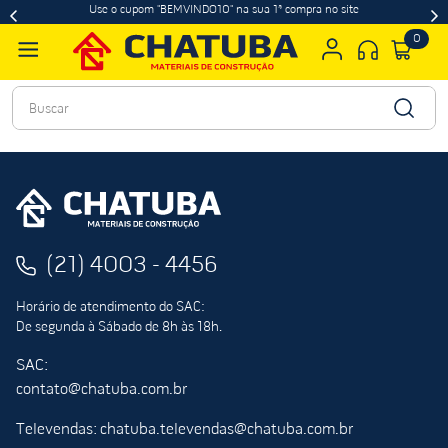
Use o cupom "BEMVINDO10" na sua 1ª compra no site
0
Buscar
(21) 4003 - 4456
Horário de atendimento do SAC:
De segunda à Sábado de 8h às 18h.
SAC:
contato@chatuba.com.br
Televendas: chatuba.televendas@chatuba.com.br