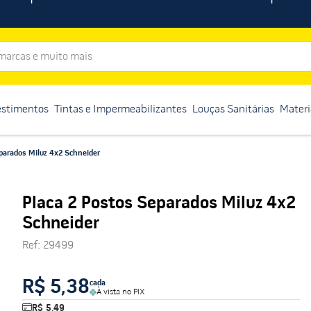
rcas e muito mais
estimentos
Tintas e Impermeabilizantes
Louças Sanitárias
Materi
parados Miluz 4x2 Schneider
Placa 2 Postos Separados Miluz 4x2
Schneider
Ref
:
29499
R$ 5,38
cada
À vista no PIX
R$ 5,49