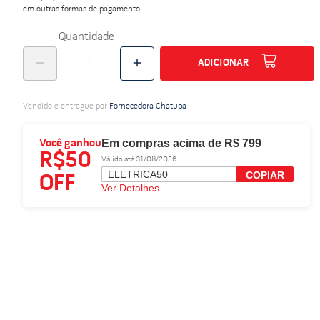
em outras formas de pagamento
do
Quantidade
ADICIONAR
Vendido e entregue por
Fornecedora Chatuba
Em compras acima de R$ 799
Você ganhou
R$50
Válido até 31/08/2026
ELETRICA50
COPIAR
OFF
Ver Detalhes