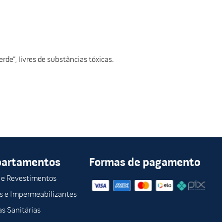
de”, livres de substâncias tóxicas.
partamentos
Formas de pagamento
 e Revestimentos
s e Impermeabilizantes
s Sanitárias