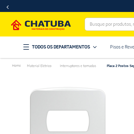
Busque por produtos, ma
Termos mais buscados
TODOS OS DEPARTAMENTOS
Pisos e Rev
porcelanato
1
º
telha
2
º
Material Elétrico
Interruptores e tomadas
Placa 2 Postos Se
revestimento
3
º
porta
4
º
tinta
5
º
massa corrida
6
º
chuveiro
7
º
vaso sanitário
8
º
telhas
9
º