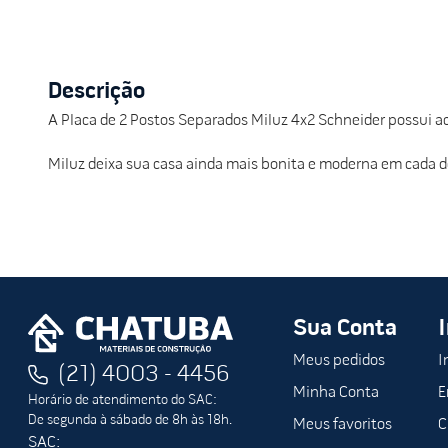
Descrição
A Placa de 2 Postos Separados Miluz 4x2 Schneider possui ac
Miluz deixa sua casa ainda mais bonita e moderna em cada d
Sua Conta
Meus pedidos
I
(21) 4003 - 4456
Minha Conta
E
Horário de atendimento do SAC:
De segunda à sábado de 8h às 18h.
Meus favoritos
C
SAC: