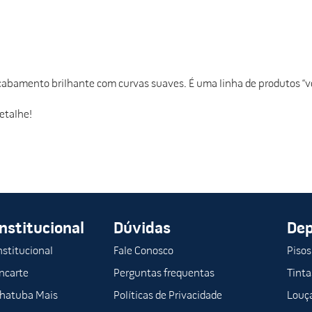
abamento brilhante com curvas suaves. É uma linha de produtos “ver
etalhe!
Institucional
Dúvidas
De
nstitucional
Fale Conosco
Pisos
ncarte
Perguntas frequentas
Tinta
hatuba Mais
Políticas de Privacidade
Louça