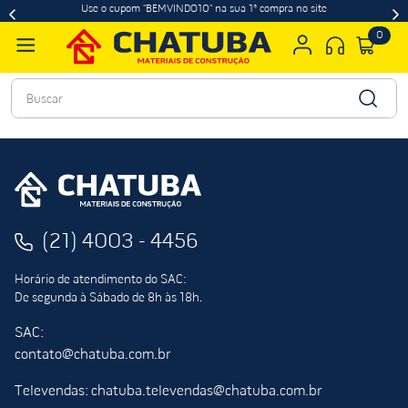
Use o cupom "BEMVINDO10" na sua 1ª compra no site
0
Buscar
(21) 4003 - 4456
Horário de atendimento do SAC:
De segunda à Sábado de 8h às 18h.
SAC:
contato@chatuba.com.br
Televendas: chatuba.televendas@chatuba.com.br