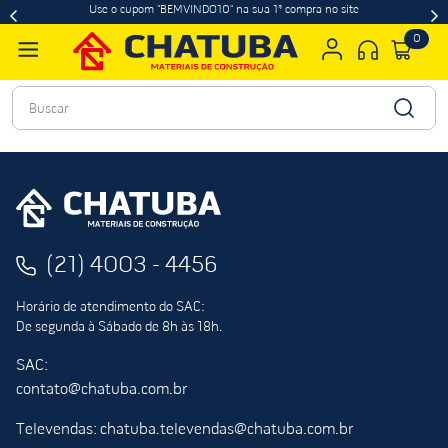
Use o cupom "BEMVINDO10" na sua 1ª compra no site
0
Buscar
(21) 4003 - 4456
Horário de atendimento do SAC:
De segunda à Sábado de 8h às 18h.
SAC:
contato@chatuba.com.br
Televendas: chatuba.televendas@chatuba.com.br