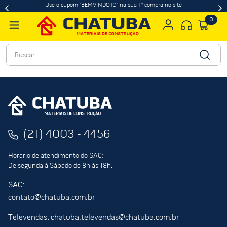
Use o cupom "BEMVINDO10" na sua 1ª compra no site
0
Buscar
(21) 4003 - 4456
Horário de atendimento do SAC:
De segunda à Sábado de 8h às 18h.
SAC:
contato@chatuba.com.br
Televendas: chatuba.televendas@chatuba.com.br