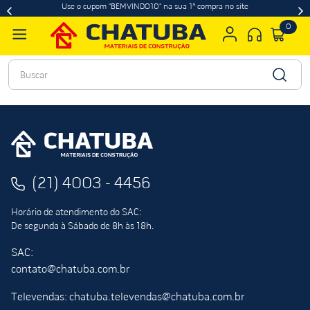
Use o cupom "BEMVINDO10" na sua 1ª compra no site
0
Buscar
(21) 4003 - 4456
Horário de atendimento do SAC:
De segunda à Sábado de 8h às 18h.
SAC:
contato@chatuba.com.br
Televendas: chatuba.televendas@chatuba.com.br