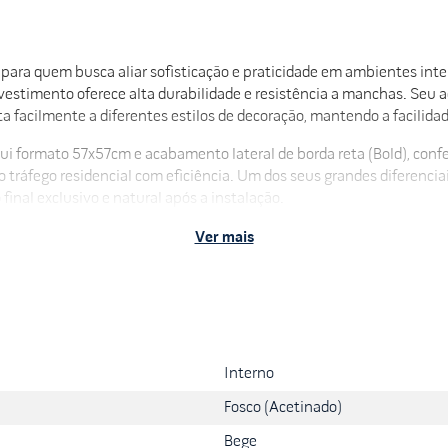
al para quem busca aliar sofisticação e praticidade em ambientes i
revestimento oferece alta durabilidade e resistência a manchas. Se
facilmente a diferentes estilos de decoração, mantendo a facilidade
ui formato 57x57cm e acabamento lateral de borda reta (Bold), conf
o tráfego residencial com eficiência. Um dos seus grandes diferencia
final exclusivo e natural após a instalação.
Ver mais
da Bold
ial
Interno
e, promovendo uma valorização estética imediata e uma sensação de 
superfície resistente ao desgaste, que mantém o aspecto de novo p
Fosco (Acetinado)
s com o mínimo esforço.
Bege