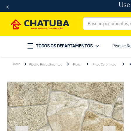
Use
Busque por produtos, ma
Termos mais buscados
TODOS OS DEPARTAMENTOS
Pisos e R
porcelanato
1
º
telha
2
º
Pisos e Revestimentos
Pisos
Pisos Cerâmicos
revestimento
3
º
porta
4
º
tinta
5
º
massa corrida
6
º
chuveiro
7
º
vaso sanitário
8
º
telhas
9
º