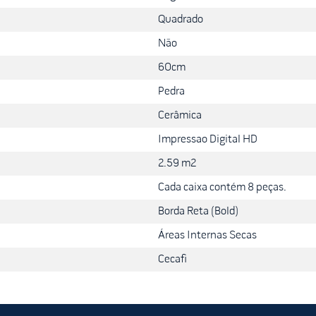
feita utilizando argamassa adequada para cerâmicas internas, respe
Quadrado
itando o uso de ácidos ou produtos abrasivos que possam danificar a
Não
ongar a vida útil e a beleza do seu revestimento Cecafi.
60cm
Pedra
Cerâmica
Impressao Digital HD
2.59 m2
Cada caixa contém 8 peças.
Borda Reta (Bold)
Áreas Internas Secas
Cecafi