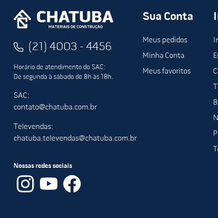
Sua Conta
Meus pedidos
I
(21) 4003 - 4456
Minha Conta
E
Horário de atendimento do SAC:
Meus favoritos
C
De segunda à sábado de 8h às 18h.
T
SAC:
B
contato@chatuba.com.br
N
Televendas:
P
chatuba.televendas@chatuba.com.br
T
Nossas redes sociais