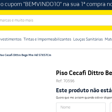
 o cupom "BEMVINDO10" na sua 1ª compra no
rcas e muito mais
evestimentos
Tintas e Impermeabilizantes
Louças Sanitárias
Mate
Piso Cecafi Dittro Bege Mre Hd 57X57Cm
Piso Cecafi Dittro
Ref
:
70596
Este produto não est
Quero que me avisem quando estiver dispon