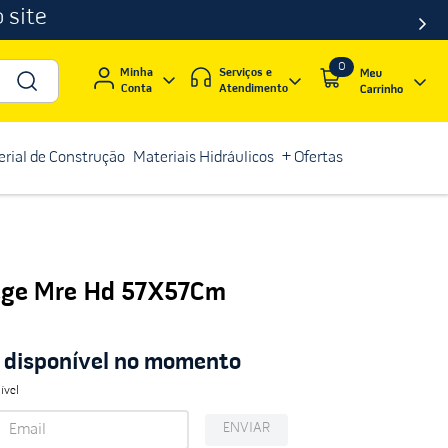
 site
0
Serviços e
Minha
Atendimento
Conta
rial de Construção
Materiais Hidráulicos
+ Ofertas
 Bege Mre Hd 57X57Cm
á disponível no momento
ível
ENVIAR