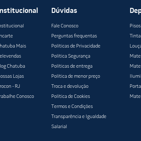
Institucional
Dúvidas
De
nstitucional
Fale Conosco
Pisos
ncarte
Perguntas frequentas
Tinta
hatuba Mais
Políticas de Privacidade
Louça
elevendas
Política Segurança
Mater
log Chatuba
Políticas de entrega
Mater
ossas Lojas
Política de menor preço
Ilum
rocon - RJ
Troca e devolução
Porta
rabalhe Conosco
Política de Cookies
Mater
Termos e Condições
Transparência e Igualdade
Salarial