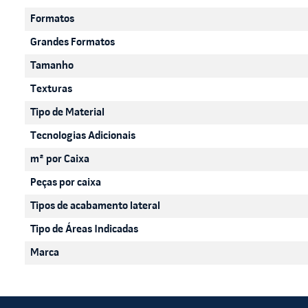
Para garantir a melhor performance, a instalação deve ser 
Formatos
ser realizada apenas com pano úmido e detergente neutro, ev
Grandes Formatos
proteção contra impactos severos são fundamentais para prol
Tamanho
Texturas
Tipo de Material
Tecnologias Adicionais
m² por Caixa
Peças por caixa
Tipos de acabamento lateral
Tipo de Áreas Indicadas
Marca