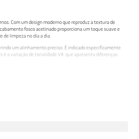
nternos. Com um design moderno que reproduz a textura de
u acabamento fosco acetinado proporciona um toque suave e
 de limpeza no dia a dia.
erindo um alinhamento preciso. É indicado especificamente
is é a variação de tonalidade V4, que apresenta diferenças
amplitude devido ao seu formato e cor neutra. O resultado
or muito mais tempo. A manutenção simplificada permite que