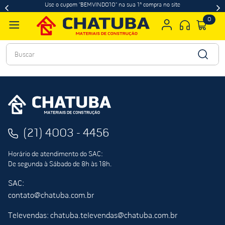
Use o cupom "BEMVINDO10" na sua 1ª compra no site
0
Buscar
(21) 4003 - 4456
Horário de atendimento do SAC:
De segunda à Sábado de 8h às 18h.
SAC:
contato@chatuba.com.br
Televendas: chatuba.televendas@chatuba.com.br