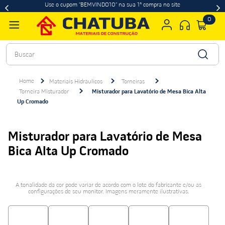
Use o cupom "BEMVINDO10" na sua 1ª compra no site
0
Buscar
Materiais Hidráulicos
Torneiras
Torneira Misturador
Misturador para Lavatório de Mesa Bica Alta
Up Cromado
Misturador para Lavatório de Mesa
Bica Alta Up Cromado
A tonalidade da cor pode variar de acordo com o lote do fabricante e/ou as
configurações de seu monitor. Imagens meramente ilustrativas.