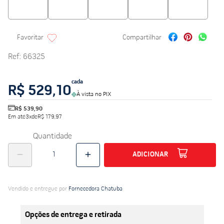
Ref
:
66325
cada
R$ 529,10
À vista no PIX
R$ 539,90
Em até
3
x
de
R$ 179,97
Quantidade
ADICIONAR
Vendido e entregue por
Fornecedora Chatuba
Opções de entrega e retirada