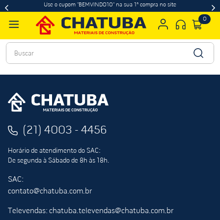
Use o cupom "BEMVINDO10" na sua 1ª compra no site
0
Buscar
(21) 4003 - 4456
Horário de atendimento do SAC:
De segunda à Sábado de 8h às 18h.
SAC:
contato@chatuba.com.br
Televendas: chatuba.televendas@chatuba.com.br