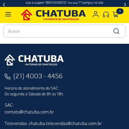
Use o cupom "BEMVINDO10" na sua 1ª compra no site
0
Buscar
(21) 4003 - 4456
Horário de atendimento do SAC:
De segunda à Sábado de 8h às 18h.
SAC:
contato@chatuba.com.br
Televendas: chatuba.televendas@chatuba.com.br