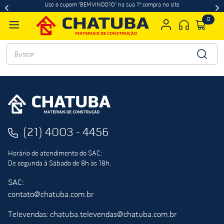
Use o cupom "BEMVINDO10" na sua 1ª compra no site
0
Buscar
(21) 4003 - 4456
Horário de atendimento do SAC:
De segunda à Sábado de 8h às 18h.
SAC:
contato@chatuba.com.br
Televendas: chatuba.televendas@chatuba.com.br