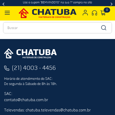
Use o cupom "BEMVINDO10" na sua 1ª compra no site
0
Buscar
(21) 4003 - 4456
Horário de atendimento do SAC:
De segunda à Sábado de 8h às 18h.
SAC:
contato@chatuba.com.br
Televendas: chatuba.televendas@chatuba.com.br