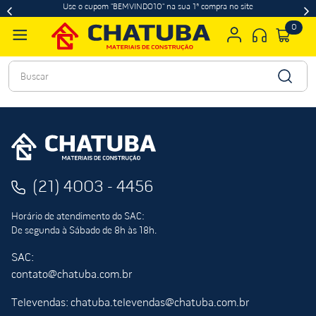
Use o cupom "BEMVINDO10" na sua 1ª compra no site
0
Buscar
(21) 4003 - 4456
Horário de atendimento do SAC:
De segunda à Sábado de 8h às 18h.
SAC:
contato@chatuba.com.br
Televendas: chatuba.televendas@chatuba.com.br