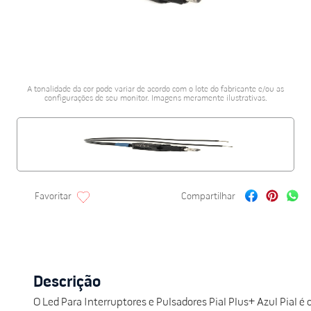
porcelanato acetina
10
º
A tonalidade da cor pode variar de acordo com o lote do fabricante e/ou as
configurações de seu monitor. Imagens meramente ilustrativas.
Descrição
O Led Para Interruptores e Pulsadores Pial Plus+ Azul Pial