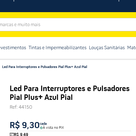
rcas e muito mais
evestimentos
Tintas e Impermeabilizantes
Louças Sanitárias
Mate
Led Para Interruptores e Pulsadores Pial Plus+ Azul Pial
Led Para Interruptores e Pulsadores
Pial Plus+ Azul Pial
Ref
:
44150
R$ 9,30
cada
À vista no PIX
R$ 9,49