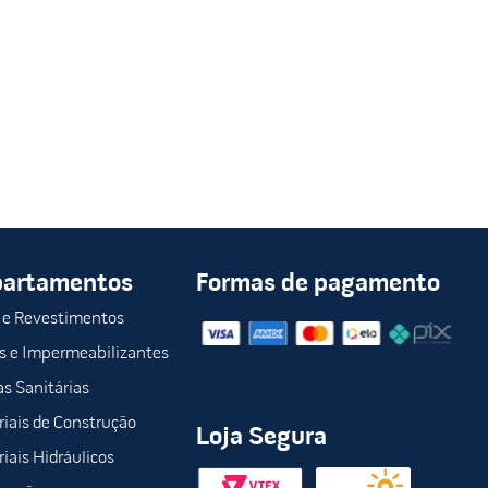
partamentos
Formas de pagamento
 e Revestimentos
s e Impermeabilizantes
s Sanitárias
iais de Construção
Loja Segura
iais Hidráulicos