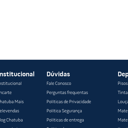
Institucional
Dúvidas
De
nstitucional
Fale Conosco
Pisos
ncarte
Perguntas frequentas
Tinta
hatuba Mais
Políticas de Privacidade
Louça
elevendas
Política Segurança
Mater
log Chatuba
Políticas de entrega
Mater