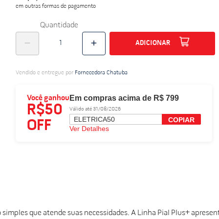
em outras formas de pagamento
do
Quantidade
ADICIONAR
Vendido e entregue por
Fornecedora Chatuba
Em compras acima de R$ 799
Você ganhou
R$50
Válido até 31/08/2026
ELETRICA50
COPIAR
OFF
Ver Detalhes
 é o simples que atende suas necessidades. A Linha Pial Plus+ apr