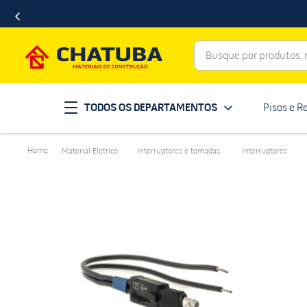
Busque por produtos, ma
Termos mais buscados
TODOS OS DEPARTAMENTOS
Pisos e R
porcelanato
1
º
telha
2
º
Material Elétrico
Interruptores e tomadas
Interruptores
revestimento
3
º
porta
4
º
tinta
5
º
massa corrida
6
º
chuveiro
7
º
vaso sanitário
8
º
telhas
9
º