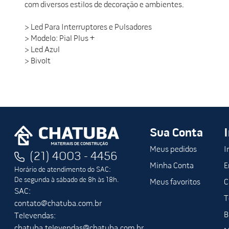
com diversos estilos de decoração e ambientes.
> Led Para Interruptores e Pulsadores
> Modelo: Pial Plus +
> Led Azul
> Bivolt
Sua Conta
Meus pedidos
I
(21) 4003 - 4456
Minha Conta
E
Horário de atendimento do SAC:
De segunda à sábado de 8h às 18h.
Meus favoritos
C
SAC:
T
contato@chatuba.com.br
B
Televendas:
chatuba.televendas@chatuba.com.br