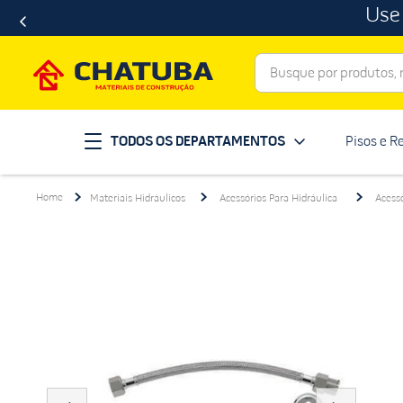
Use
Busque por produtos, ma
Termos mais buscados
TODOS OS DEPARTAMENTOS
Pisos e R
porcelanato
1
º
telha
2
º
Materiais Hidráulicos
Acessórios Para Hidráulica
Acess
revestimento
3
º
porta
4
º
tinta
5
º
massa corrida
6
º
chuveiro
7
º
vaso sanitário
8
º
telhas
9
º