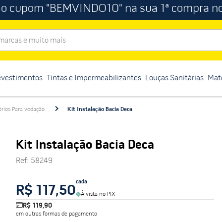
 o cupom "BEMVINDO10" na sua 1ª compra no
rcas e muito mais
evestimentos
Tintas e Impermeabilizantes
Louças Sanitárias
Mate
órios Para vedação
Kit Instalação Bacia Deca
Kit Instalação Bacia Deca
Ref
:
58249
cada
R$ 117,50
À vista no PIX
R$ 119,90
em outras formas de pagamento