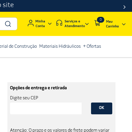
 site
0
Serviços e
Minha
Atendimento
Conta
rial de Construção
Materiais Hidráulicos
+ Ofertas
Opções de entrega e retirada
Digite seu CEP
OK
Atenção: O prazo e os valores de frete podem variar