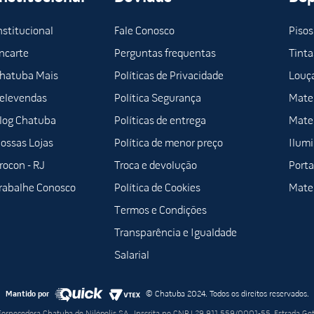
nstitucional
Fale Conosco
Pisos
ncarte
Perguntas frequentas
Tinta
hatuba Mais
Políticas de Privacidade
Louça
elevendas
Política Segurança
Mater
log Chatuba
Políticas de entrega
Mater
ossas Lojas
Política de menor preço
Ilum
rocon - RJ
Troca e devolução
Porta
rabalhe Conosco
Política de Cookies
Mater
Termos e Condições
Transparência e Igualdade
Salarial
Mantido por
© Chatuba 2024. Todos os direitos reservados.