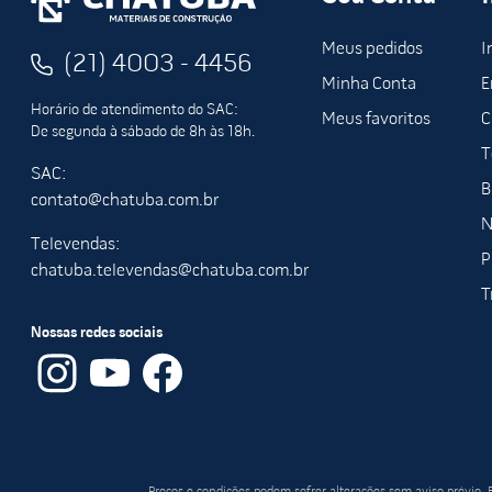
Meus pedidos
I
(21) 4003 - 4456
Minha Conta
E
Horário de atendimento do SAC:
Meus favoritos
C
De segunda à sábado de 8h às 18h.
T
SAC:
B
contato@chatuba.com.br
N
Televendas:
P
chatuba.televendas@chatuba.com.br
T
Nossas redes sociais