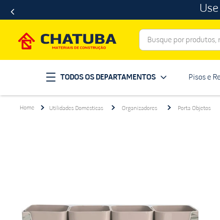
Use
Busque por produtos, ma
Termos mais buscados
TODOS OS DEPARTAMENTOS
Pisos e R
porcelanato
1
º
telha
2
º
Utilidades Domésticas
Organizadores
Porta Objetos
revestimento
3
º
porta
4
º
tinta
5
º
massa corrida
6
º
chuveiro
7
º
vaso sanitário
8
º
telhas
9
º