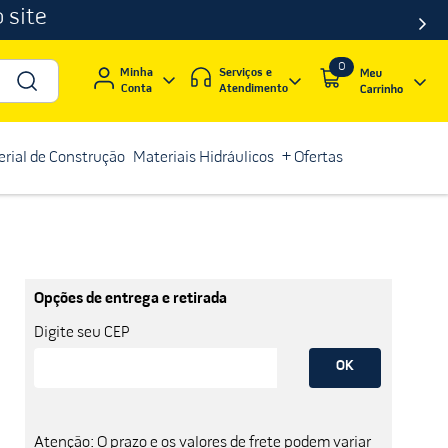
 site
0
Serviços e
Minha
Atendimento
Conta
rial de Construção
Materiais Hidráulicos
+ Ofertas
Opções de entrega e retirada
Digite seu CEP
OK
Atenção: O prazo e os valores de frete podem variar