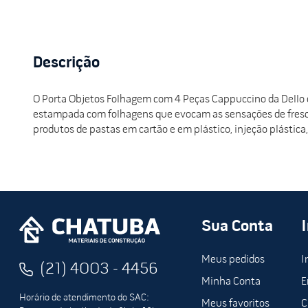
Descrição
O Porta Objetos Folhagem com 4 Peças Cappuccino da Dello 
estampada com folhagens que evocam as sensações de fresco
produtos de pastas em cartão e em plástico, injeção plástica
Sua Conta
Meus pedidos
I
(21) 4003 - 4456
Minha Conta
E
Horário de atendimento do SAC:
Meus favoritos
C