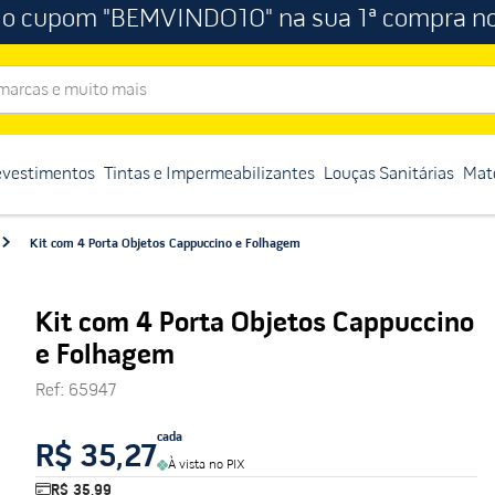
 o cupom "BEMVINDO10" na sua 1ª compra no
rcas e muito mais
evestimentos
Tintas e Impermeabilizantes
Louças Sanitárias
Mate
Kit com 4 Porta Objetos Cappuccino e Folhagem
Kit com 4 Porta Objetos Cappuccino
e Folhagem
Ref
:
65947
cada
R$ 35,27
À vista no PIX
R$ 35,99