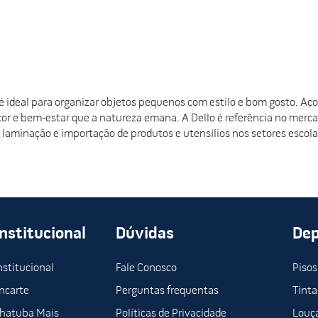
é ideal para organizar objetos pequenos com estilo e bom gosto. A
r e bem-estar que a natureza emana. A Dello é referência no merc
, laminação e importação de produtos e utensílios nos setores escola
Institucional
Dúvidas
De
nstitucional
Fale Conosco
Pisos
ncarte
Perguntas frequentas
Tinta
hatuba Mais
Políticas de Privacidade
Louça