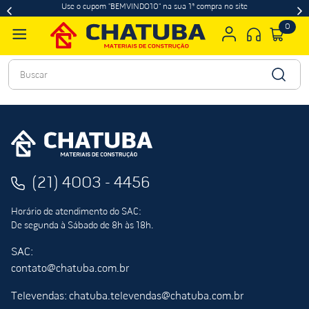
Use o cupom "BEMVINDO10" na sua 1ª compra no site
0
Buscar
(21) 4003 - 4456
Horário de atendimento do SAC:
De segunda à Sábado de 8h às 18h.
SAC:
contato@chatuba.com.br
Televendas: chatuba.televendas@chatuba.com.br