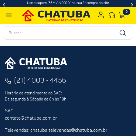
Use o cupom "BEMVINDO10" na sua 1ª compra no site
0
Buscar
(21) 4003 - 4456
Horário de atendimento do SAC:
De segunda à Sábado de 8h às 18h.
SAC:
contato@chatuba.com.br
Televendas: chatuba.televendas@chatuba.com.br