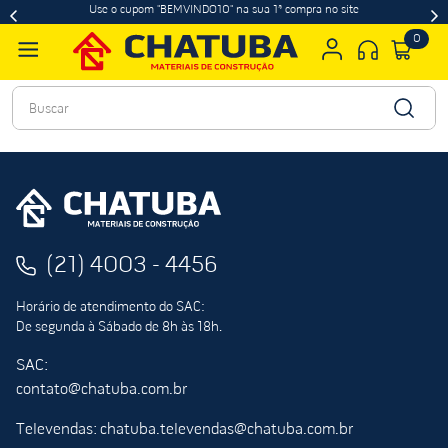
Use o cupom "BEMVINDO10" na sua 1ª compra no site
0
Buscar
(21) 4003 - 4456
Horário de atendimento do SAC:
De segunda à Sábado de 8h às 18h.
SAC:
contato@chatuba.com.br
Televendas: chatuba.televendas@chatuba.com.br