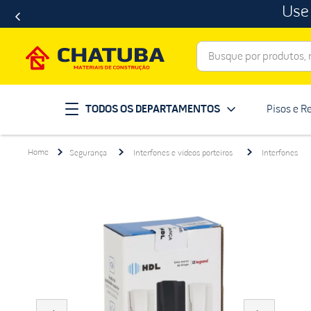
Use
Busque por produtos, ma
Termos mais buscados
TODOS OS DEPARTAMENTOS
Pisos e R
porcelanato
1
º
telha
2
º
Segurança
Interfones e vídeos porteiros
Interfones
revestimento
3
º
porta
4
º
tinta
5
º
massa corrida
6
º
chuveiro
7
º
vaso sanitário
8
º
telhas
9
º