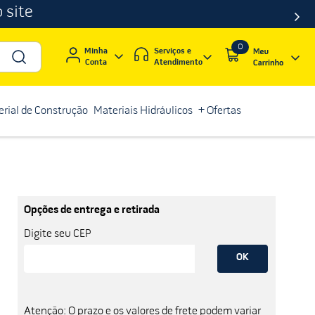
 site
0
Serviços e
Minha
Atendimento
Conta
rial de Construção
Materiais Hidráulicos
+ Ofertas
Opções de entrega e retirada
Digite seu CEP
OK
Atenção: O prazo e os valores de frete podem variar