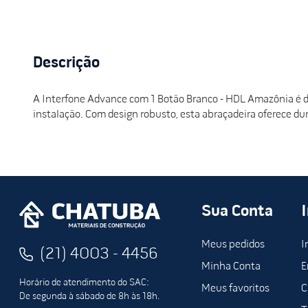
Descrição
A Interfone Advance com 1 Botão Branco - HDL Amazônia é de
instalação. Com design robusto, esta abraçadeira oferece dura
Sua Conta
Meus pedidos
I
(21) 4003 - 4456
Minha Conta
E
Horário de atendimento do SAC:
Meus favoritos
C
De segunda à sábado de 8h às 18h.