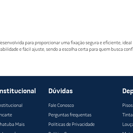
senvolvida para proporcionar uma fixação segura e eficiente, ideal
bilidade e fácil ajuste, sendo a escolha certa para quem busca confi
Institucional
Dúvidas
De
nstitucional
Fale Conosco
Pisos
ncarte
Perguntas frequentas
Tinta
hatuba Mais
Políticas de Privacidade
Louça