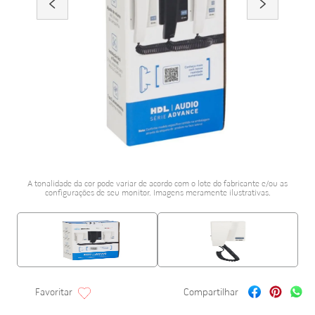
porcelanato acetina
10
º
A tonalidade da cor pode variar de acordo com o lote do fabricante e/ou as
configurações de seu monitor. Imagens meramente ilustrativas.