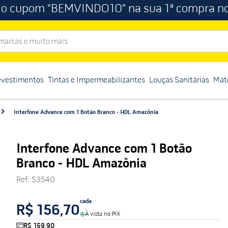
 o cupom "BEMVINDO10" na sua 1ª compra no
rcas e muito mais
evestimentos
Tintas e Impermeabilizantes
Louças Sanitárias
Mate
Interfone Advance com 1 Botão Branco - HDL Amazônia
Interfone Advance com 1 Botão
Branco - HDL Amazônia
Ref
:
53540
cada
R$ 156,70
À vista no PIX
R$ 159,90