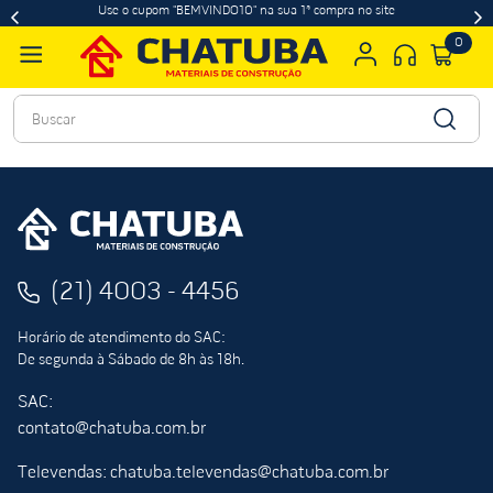
Use o cupom "BEMVINDO10" na sua 1ª compra no site
0
Buscar
(21) 4003 - 4456
Horário de atendimento do SAC:
De segunda à Sábado de 8h às 18h.
SAC:
contato@chatuba.com.br
Televendas: chatuba.televendas@chatuba.com.br