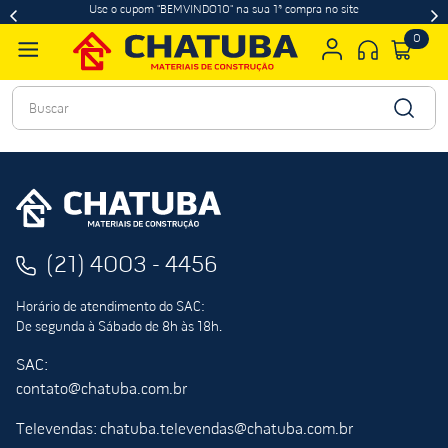
Use o cupom "BEMVINDO10" na sua 1ª compra no site
0
Buscar
(21) 4003 - 4456
Horário de atendimento do SAC:
De segunda à Sábado de 8h às 18h.
SAC:
contato@chatuba.com.br
Televendas: chatuba.televendas@chatuba.com.br