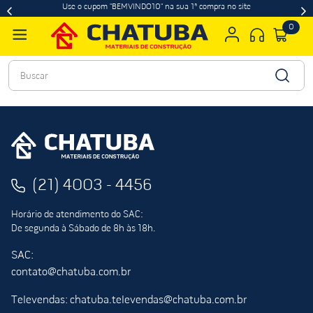
Use o cupom "BEMVINDO10" na sua 1ª compra no site
0
Buscar
(21) 4003 - 4456
Horário de atendimento do SAC:
De segunda à Sábado de 8h às 18h.
SAC:
contato@chatuba.com.br
Televendas: chatuba.televendas@chatuba.com.br