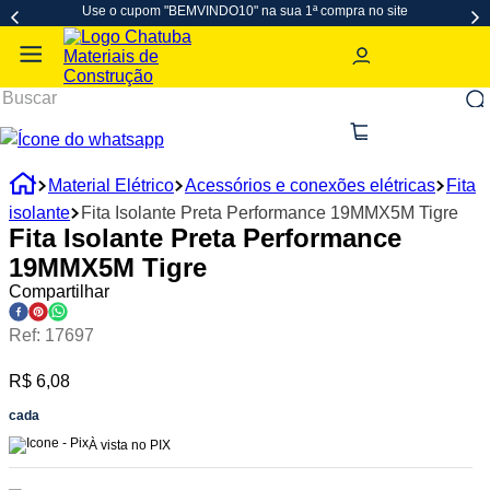
Use o cupom "BEMVINDO10" na sua 1ª compra no site
Serviços e Atendimento
Material Elétrico
Acessórios e conexões elétricas
Fita
isolante
Fita Isolante Preta Performance 19MMX5M Tigre
Fita Isolante Preta Performance
19MMX5M Tigre
Compartilhar
Ref
:
17697
R$ 6,08
cada
À vista no PIX