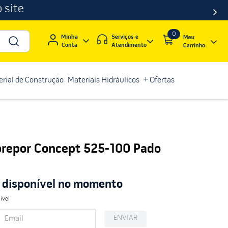
 site
0
Serviços e
Minha
Atendimento
Conta
rial de Construção
Materiais Hidráulicos
+ Ofertas
brepor Concept 525-100 Pado
á disponível no momento
ível
ENVIAR