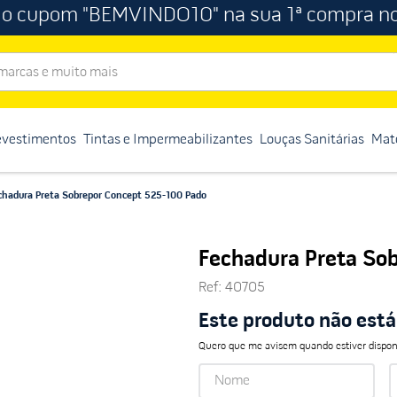
 o cupom "BEMVINDO10" na sua 1ª compra no
rcas e muito mais
evestimentos
Tintas e Impermeabilizantes
Louças Sanitárias
Mate
chadura Preta Sobrepor Concept 525-100 Pado
Fechadura Preta So
Ref
:
40705
Este produto não est
Quero que me avisem quando estiver dispon