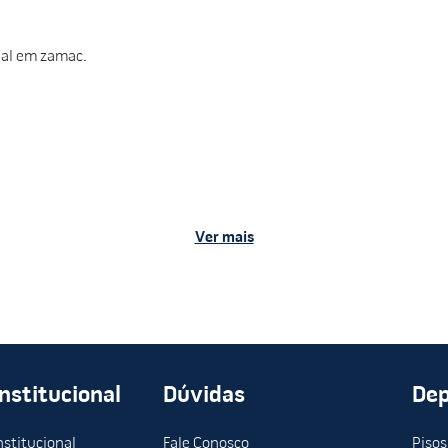
nal em zamac.
Ver mais
Institucional
Dúvidas
De
nstitucional
Fale Conosco
Pisos