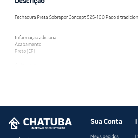
Descrição
Fechadura Preta Sobrepor Concept 525-100 Pado é tradicio
Informação adicional
Acabamento
Preto (EP)
Aplicações
Externa
Tipo de Porta
Porta de Giro
Cilindro
Tradicional em zamac
Sua Conta
Trinco
Zamac
Meus pedidos
I