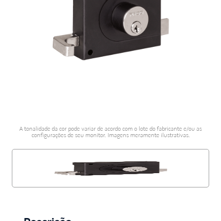
porta alumínio
10
º
A tonalidade da cor pode variar de acordo com o lote do fabricante e/ou as
configurações de seu monitor. Imagens meramente ilustrativas.