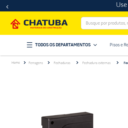
Use
Busque por produtos, ma
Termos mais buscados
TODOS OS DEPARTAMENTOS
Pisos e R
porcelanato
1
º
telha
2
º
Ferragens
Fechaduras
Fechadura externas
Fe
porta
3
º
revestimento
4
º
tinta
5
º
massa corrida
6
º
chuveiro
7
º
telhas
8
º
vaso sanitário
9
º