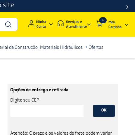
 site
0
Serviços e
Minha
Atendimento
Conta
rial de Construção
Materiais Hidráulicos
+ Ofertas
Opções de entrega e retirada
Digite seu CEP
OK
Atenção: O prazo e os valores de frete podem variar