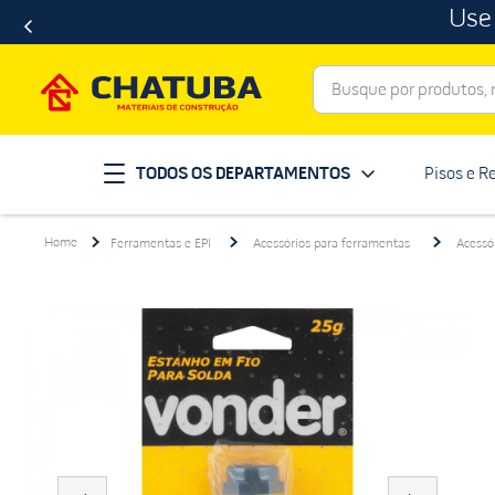
Use
Busque por produtos, ma
Termos mais buscados
TODOS OS DEPARTAMENTOS
Pisos e R
porcelanato
1
º
telha
2
º
Ferramentas e EPI
Acessórios para ferramentas
Acessó
revestimento
3
º
porta
4
º
tinta
5
º
massa corrida
6
º
chuveiro
7
º
vaso sanitário
8
º
telhas
9
º