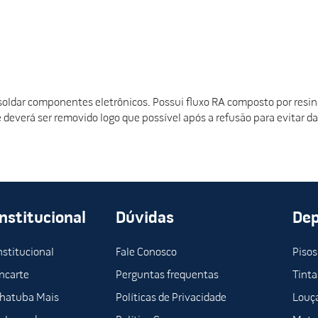
ldar componentes eletrônicos. Possui fluxo RA composto por resina,
e deverá ser removido logo que possível após a refusão para evitar
Institucional
Dúvidas
De
nstitucional
Fale Conosco
Pisos
ncarte
Perguntas frequentas
Tinta
hatuba Mais
Políticas de Privacidade
Louça