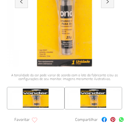
porcelanato acetina
10
º
A tonalidade da cor pode variar de acordo com o lote do fabricante e/ou as
configurações de seu monitor. Imagens meramente ilustrativas.