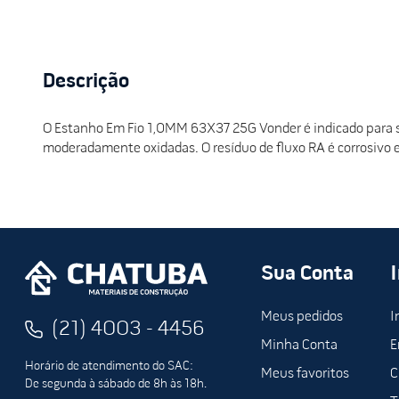
Descrição
O Estanho Em Fio 1,0MM 63X37 25G Vonder é indicado para so
moderadamente oxidadas. O resíduo de fluxo RA é corrosivo 
Sua Conta
Meus pedidos
I
(21) 4003 - 4456
Minha Conta
E
Horário de atendimento do SAC:
Meus favoritos
C
De segunda à sábado de 8h às 18h.