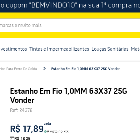
 o cupom "BEMVINDO10" na sua 1ª compra no
rcas e muito mais
evestimentos
Tintas e Impermeabilizantes
Louças Sanitárias
Mate
rios Para Ferro De Solda
Estanho Em Fio 1,0MM 63X37 25G Vonder
Estanho Em Fio 1,0MM 63X37 25G
Vonder
Ref
:
24378
cada
R$ 17,89
À vista no PIX
R$ 18,26