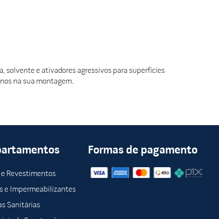
 solvente e ativadores agressivos para superfícies
 danos na sua montagem.
partamentos
Formas de pagamento
 e Revestimentos
s e Impermeabilizantes
s Sanitárias