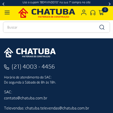
Use o cupom "BEMVINDO10" na sua 1ª compra no site
0
Buscar
(21) 4003 - 4456
Horário de atendimento do SAC:
De segunda à Sábado de 8h às 18h.
SAC:
contato@chatuba.com.br
Televendas: chatuba.televendas@chatuba.com.br