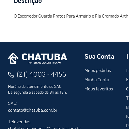
Descrição
O Escorredor Guarda Pratos Para Armário e Pia Cromado Arth
Sua Conta
Meus pedidos
I
(21) 4003 - 4456
Minha Conta
E
Horário de atendimento do SAC:
Meus favoritos
C
De segunda à sábado de 8h às 18h.
T
SAC:
B
contato@chatuba.com.br
N
Televendas:
P