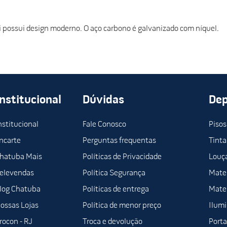
i possui design moderno. O aço carbono é galvanizado com níquel.
Institucional
Dúvidas
De
nstitucional
Fale Conosco
Pisos
ncarte
Perguntas frequentas
Tinta
hatuba Mais
Políticas de Privacidade
Louça
elevendas
Política Segurança
Mater
log Chatuba
Políticas de entrega
Mater
ossas Lojas
Política de menor preço
Ilum
rocon - RJ
Troca e devolução
Porta