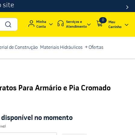
 site
0
Serviços e
Minha
Atendimento
Conta
rial de Construção
Materiais Hidráulicos
+ Ofertas
ratos Para Armário e Pia Cromado
á disponível no momento
ível