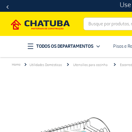
Use
Busque por produtos, ma
Termos mais buscados
TODOS OS DEPARTAMENTOS
Pisos e R
porcelanato
1
º
telha
2
º
Utilidades Domésticas
Utensílios para cozinha
Escorre
revestimento
3
º
porta
4
º
tinta
5
º
massa corrida
6
º
chuveiro
7
º
vaso sanitário
8
º
telhas
9
º