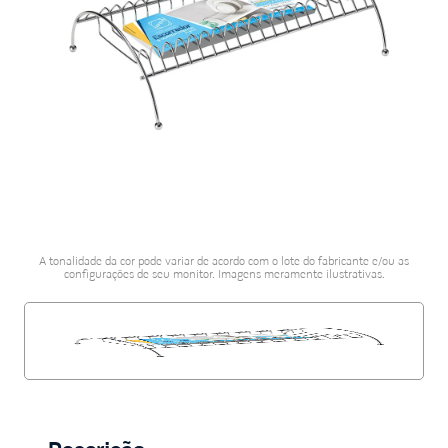
porcelanato acetina
10
º
A tonalidade da cor pode variar de acordo com o lote do fabricante e/ou as
configurações de seu monitor. Imagens meramente ilustrativas.