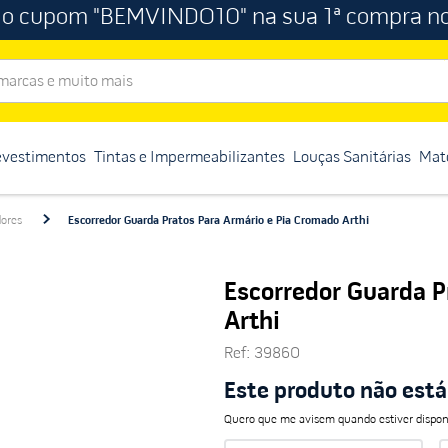
 o cupom "BEMVINDO10" na sua 1ª compra no
rcas e muito mais
evestimentos
Tintas e Impermeabilizantes
Louças Sanitárias
Mate
dores
Escorredor Guarda Pratos Para Armário e Pia Cromado Arthi
Escorredor Guarda P
Arthi
Ref
:
39860
Este produto não est
Quero que me avisem quando estiver dispon