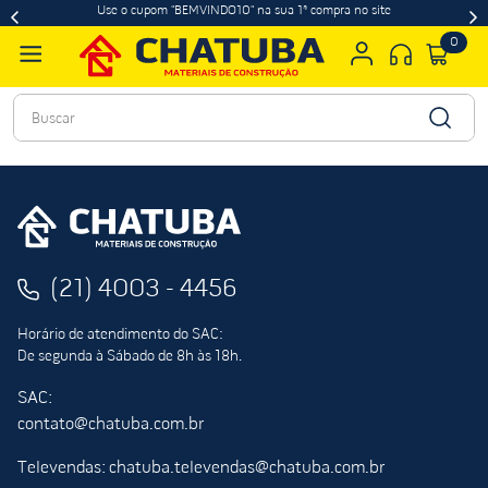
Use o cupom "BEMVINDO10" na sua 1ª compra no site
0
Buscar
(21) 4003 - 4456
Horário de atendimento do SAC:
De segunda à Sábado de 8h às 18h.
SAC:
contato@chatuba.com.br
Televendas: chatuba.televendas@chatuba.com.br