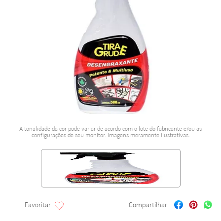
porcelanato acetina
10
º
A tonalidade da cor pode variar de acordo com o lote do fabricante e/ou as
configurações de seu monitor. Imagens meramente ilustrativas.