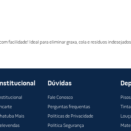
m facilidade! Ideal para eliminar graxa, cola e resíduos indesejados 
Institucional
Dúvidas
De
nstitucional
Fale Conosco
Pisos
ncarte
Perguntas frequentas
Tinta
hatuba Mais
Políticas de Privacidade
Louça
elevendas
Política Segurança
Mater