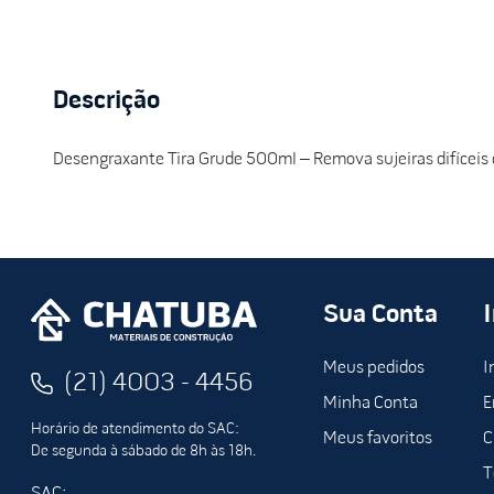
Descrição
Desengraxante Tira Grude 500ml – Remova sujeiras difíceis co
Sua Conta
Meus pedidos
I
(21) 4003 - 4456
Minha Conta
E
Horário de atendimento do SAC:
Meus favoritos
C
De segunda à sábado de 8h às 18h.
T