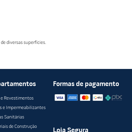
de diversas superfícies.
partamentos
Formas de pagamento
 e Revestimentos
s e Impermeabilizantes
s Sanitárias
iais de Construção
Loja Segura