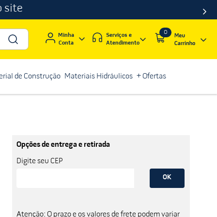
 site
0
Serviços e
Minha
Atendimento
Conta
rial de Construção
Materiais Hidráulicos
+ Ofertas
Opções de entrega e retirada
Digite seu CEP
OK
Atenção: O prazo e os valores de frete podem variar