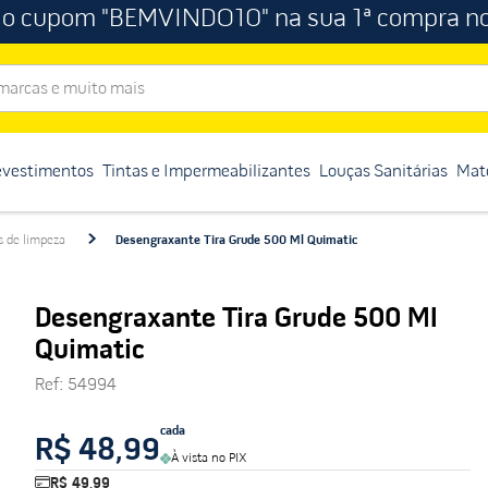
 o cupom "BEMVINDO10" na sua 1ª compra no
rcas e muito mais
evestimentos
Tintas e Impermeabilizantes
Louças Sanitárias
Mate
s de limpeza
Desengraxante Tira Grude 500 Ml Quimatic
Desengraxante Tira Grude 500 Ml
Quimatic
Ref
:
54994
cada
R$ 48,99
À vista no PIX
R$ 49,99