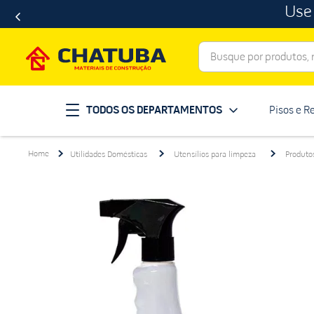
Use
Busque por produtos, ma
Termos mais buscados
TODOS OS DEPARTAMENTOS
Pisos e R
porcelanato
1
º
telha
2
º
Utilidades Domésticas
Utensílios para limpeza
Produto
revestimento
3
º
porta
4
º
tinta
5
º
massa corrida
6
º
chuveiro
7
º
vaso sanitário
8
º
telhas
9
º