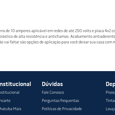
ra de 10 amperes aplicável em redes de até 250 volts e placa 4x2 com 
lástico de alta resistência e antichamas. Acabamento antiaderente 
o vai faltar são opções de aplicação para você deixar sua casa com m
Institucional
Dúvidas
De
nstitucional
Fale Conosco
Pisos
ncarte
Perguntas frequentas
Tinta
hatuba Mais
Políticas de Privacidade
Louça