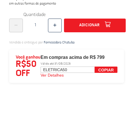
em outras formas de pagamento
do
Quantidade
ADICIONAR
Vendido e entregue por
Fornecedora Chatuba
Em compras acima de R$ 799
Você ganhou
R$50
Válido até 31/08/2026
ELETRICA50
COPIAR
OFF
Ver Detalhes