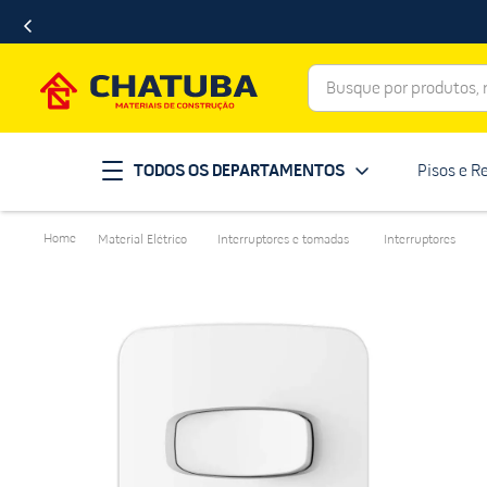
Busque por produtos, ma
Termos mais buscados
TODOS OS DEPARTAMENTOS
Pisos e R
porcelanato
1
º
telha
2
º
Material Elétrico
Interruptores e tomadas
Interruptores
revestimento
3
º
porta
4
º
tinta
5
º
massa corrida
6
º
chuveiro
7
º
vaso sanitário
8
º
telhas
9
º