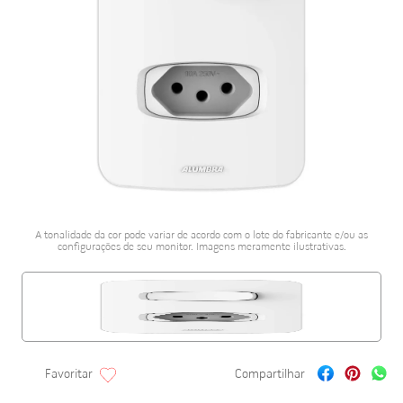
porcelanato acetina
10
º
A tonalidade da cor pode variar de acordo com o lote do fabricante e/ou as
configurações de seu monitor. Imagens meramente ilustrativas.