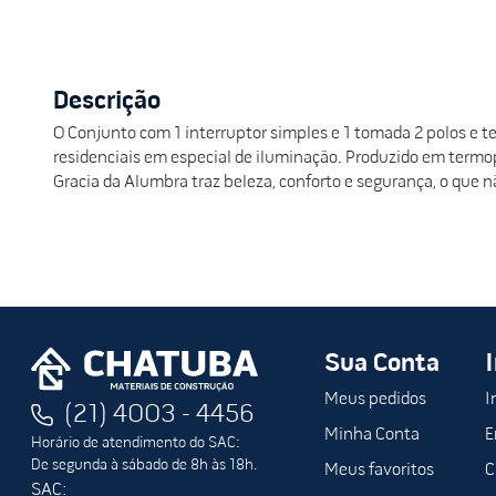
Descrição
O Conjunto com 1 interruptor simples e 1 tomada 2 polos e ter
residenciais em especial de iluminação. Produzido em termop
Gracia da Alumbra traz beleza, conforto e segurança, o que nã
Sua Conta
Meus pedidos
I
(21) 4003 - 4456
Minha Conta
E
Horário de atendimento do SAC:
De segunda à sábado de 8h às 18h.
Meus favoritos
C
SAC: