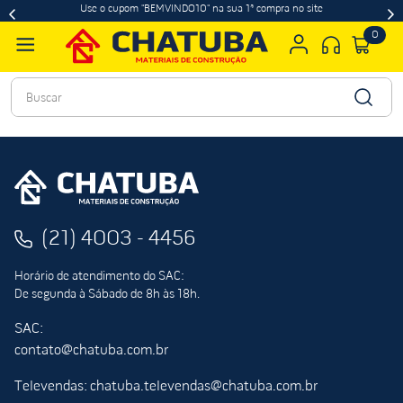
Use o cupom "BEMVINDO10" na sua 1ª compra no site
0
Buscar
(21) 4003 - 4456
Horário de atendimento do SAC:
De segunda à Sábado de 8h às 18h.
SAC:
contato@chatuba.com.br
Televendas: chatuba.televendas@chatuba.com.br