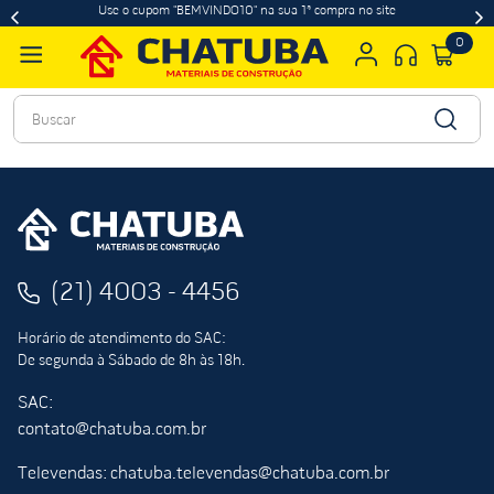
Use o cupom "BEMVINDO10" na sua 1ª compra no site
0
Buscar
(21) 4003 - 4456
Horário de atendimento do SAC:
De segunda à Sábado de 8h às 18h.
SAC:
contato@chatuba.com.br
Televendas: chatuba.televendas@chatuba.com.br