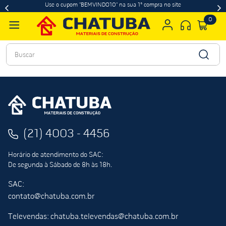
Use o cupom "BEMVINDO10" na sua 1ª compra no site
0
Buscar
(21) 4003 - 4456
Horário de atendimento do SAC:
De segunda à Sábado de 8h às 18h.
SAC:
contato@chatuba.com.br
Televendas: chatuba.televendas@chatuba.com.br