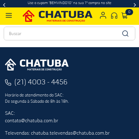
Use o cupom "BEMVINDO10" na sua 1ª compra no site
0
Buscar
(21) 4003 - 4456
Horário de atendimento do SAC:
De segunda à Sábado de 8h às 18h.
SAC:
contato@chatuba.com.br
Televendas: chatuba.televendas@chatuba.com.br