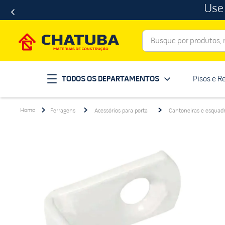
Use
Busque por produtos, ma
Termos mais buscados
TODOS OS DEPARTAMENTOS
Pisos e R
porcelanato
1
º
telha
2
º
Ferragens
Acessórios para porta
Cantoneiras e esquad
revestimento
3
º
porta
4
º
tinta
5
º
massa corrida
6
º
chuveiro
7
º
vaso sanitário
8
º
telhas
9
º