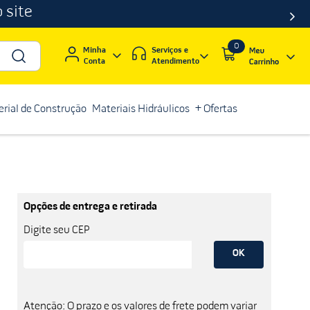
 site
0
Serviços e
Minha
Atendimento
Conta
rial de Construção
Materiais Hidráulicos
+ Ofertas
Opções de entrega e retirada
Digite seu CEP
OK
Atenção: O prazo e os valores de frete podem variar