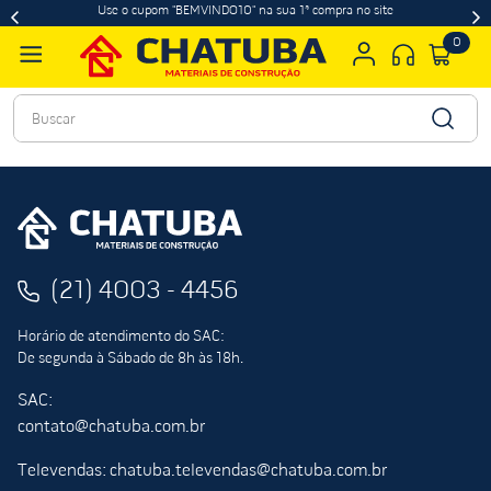
Use o cupom "BEMVINDO10" na sua 1ª compra no site
0
Buscar
(21) 4003 - 4456
Horário de atendimento do SAC:
De segunda à Sábado de 8h às 18h.
SAC:
contato@chatuba.com.br
Televendas: chatuba.televendas@chatuba.com.br