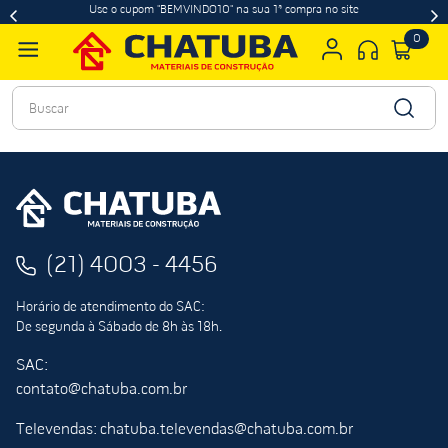
Use o cupom "BEMVINDO10" na sua 1ª compra no site
0
Buscar
(21) 4003 - 4456
Horário de atendimento do SAC:
De segunda à Sábado de 8h às 18h.
SAC:
contato@chatuba.com.br
Televendas: chatuba.televendas@chatuba.com.br